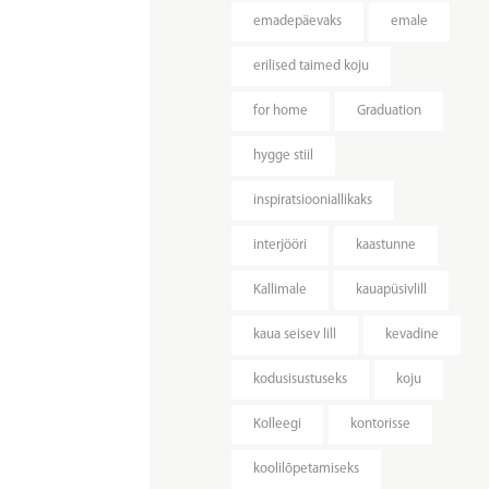
emadepäevaks
emale
erilised taimed koju
for home
Graduation
hygge stiil
inspiratsiooniallikaks
interjööri
kaastunne
Kallimale
kauapüsivlill
kaua seisev lill
kevadine
kodusisustuseks
koju
Kolleegi
kontorisse
koolilõpetamiseks