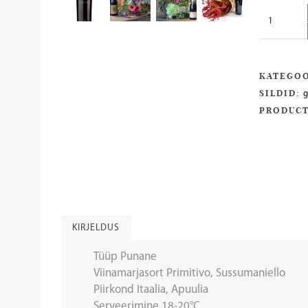
Pietra
Rosso
kogus
KATEGO
SILDID:
g
PRODUCT
KIRJELDUS
Tüüp Punane
Viinamarjasort Primitivo, Sussumaniello
Piirkond Itaalia, Apuulia
Serveerimine 18-20°C