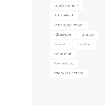
skandinavianhome
Stiil by Artishok
Stiilne ja julge interjöör
sõbrapäevaks
sünnipäev
toataimed
trendililled
trenditaimed
Valentine's day
vähenõudlikud taimed