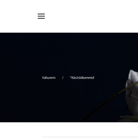
Vahuvein
*Käsitöökommid