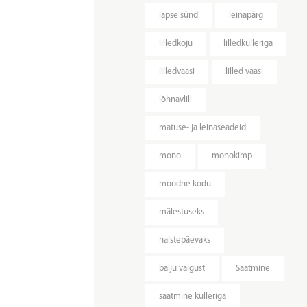
lapse sünd
leinapärg
lilledkoju
lilledkulleriga
lilledvaasi
lilled vaasi
lõhnavlill
matuse- ja leinaseadeid
mono
monokimp
moodne kodu
mälestuseks
naistepäevaks
palju valgust
Saatmine
saatmine kulleriga