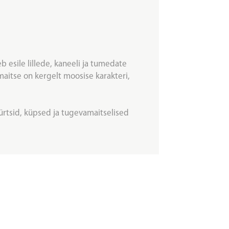
b esile lillede, kaneeli ja tumedate
aitse on kergelt moosise karakteri,
, vürtsid, küpsed ja tugevamaitselised