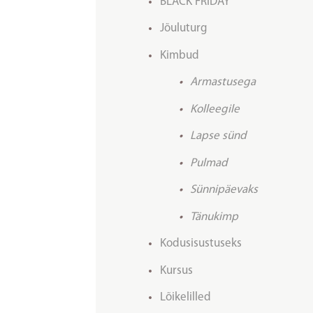
BLACK FRIDAY
Jõuluturg
Kimbud
Armastusega
Kolleegile
Lapse sünd
Pulmad
Sünnipäevaks
Tänukimp
Kodusisustuseks
Kursus
Lõikelilled