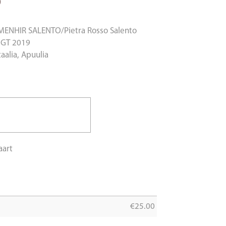
0
MENHIR SALENTO/Pietra Rosso Salento
 IGT 2019
taalia, Apuulia
d
aart
€
25.00