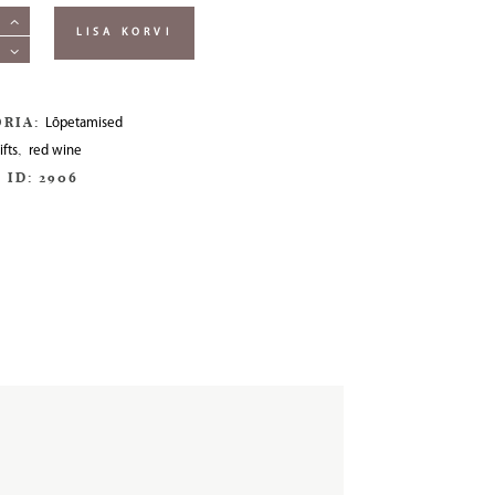
LISA KORVI
ORIA:
Lõpetamised
,
ifts
red wine
 ID:
2906