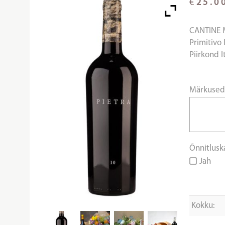
€
25.0
CANTINE 
Primitivo
Piirkond I
Märkuse
Õnnitlusk
Jah
Kokku: