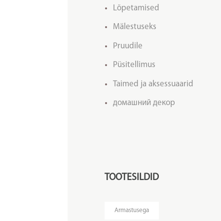
Lõpetamised
Mälestuseks
Pruudile
Püsitellimus
Taimed ja aksessuaarid
домашний декор
TOOTESILDID
Armastusega