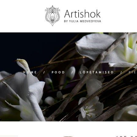
HOME
POOD
LÕPETAMISED
PI