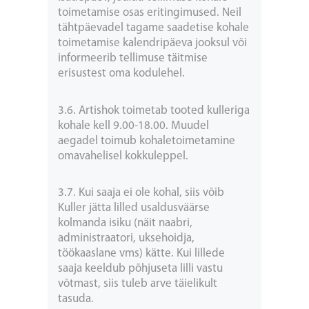
toimetamise osas eritingimused. Neil
tähtpäevadel tagame saadetise kohale
toimetamise kalendripäeva jooksul või
informeerib tellimuse täitmise
erisustest oma kodulehel.
3.6. Artishok toimetab tooted kulleriga
kohale kell 9.00-18.00. Muudel
aegadel toimub kohaletoimetamine
omavahelisel kokkuleppel.
3.7. Kui saaja ei ole kohal, siis võib
Kuller jätta lilled usaldusväärse
kolmanda isiku (näit naabri,
administraatori, uksehoidja,
töökaaslane vms) kätte. Kui lillede
saaja keeldub põhjuseta lilli vastu
võtmast, siis tuleb arve täielikult
tasuda.