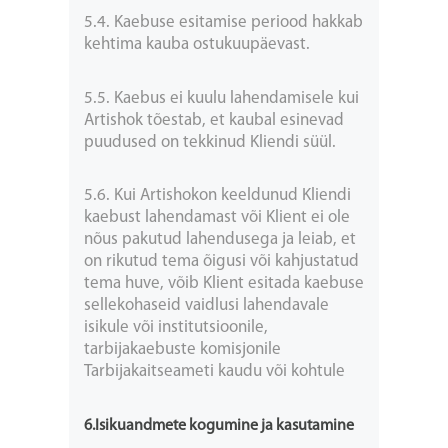
5.4. Kaebuse esitamise periood hakkab
kehtima kauba ostukuupäevast.
5.5. Kaebus ei kuulu lahendamisele kui
Artishok tõestab, et kaubal esinevad
puudused on tekkinud Kliendi süül.
5.6. Kui Artishokon keeldunud Kliendi
kaebust lahendamast või Klient ei ole
nõus pakutud lahendusega ja leiab, et
on rikutud tema õigusi või kahjustatud
tema huve, võib Klient esitada kaebuse
sellekohaseid vaidlusi lahendavale
isikule või institutsioonile,
tarbijakaebuste komisjonile
Tarbijakaitseameti kaudu või kohtule
6.Isikuandmete kogumine ja kasutamine