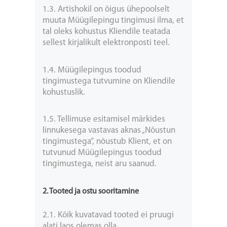
1.3. Artishokil on õigus ühepoolselt
muuta Müügilepingu tingimusi ilma, et
tal oleks kohustus Kliendile teatada
sellest kirjalikult elektronposti teel.
1.4. Müügilepingus toodud
tingimustega tutvumine on Kliendile
kohustuslik.
1.5. Tellimuse esitamisel märkides
linnukesega vastavas aknas „Nõustun
tingimustega”, nõustub Klient, et on
tutvunud Müügilepingus toodud
tingimustega, neist aru saanud.
2. Tooted ja ostu sooritamine
2.1. Kõik kuvatavad tooted ei pruugi
alati laos olemas olla.