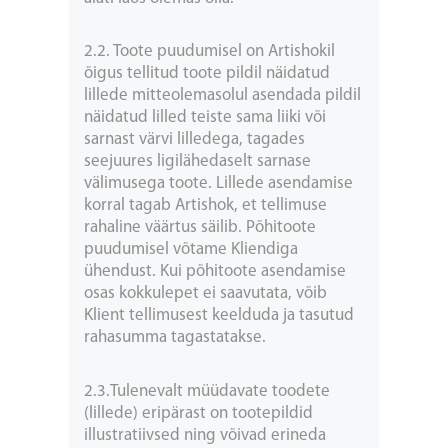
2.2. Toote puudumisel on Artishokil
õigus tellitud toote pildil näidatud
lillede mitteolemasolul asendada pildil
näidatud lilled teiste sama liiki või
sarnast värvi lilledega, tagades
seejuures ligilähedaselt sarnase
välimusega toote. Lillede asendamise
korral tagab Artishok, et tellimuse
rahaline väärtus säilib. Põhitoote
puudumisel võtame Kliendiga
ühendust. Kui põhitoote asendamise
osas kokkulepet ei saavutata, võib
Klient tellimusest keelduda ja tasutud
rahasumma tagastatakse.
2.3.Tulenevalt müüdavate toodete
(lillede) eripärast on tootepildid
illustratiivsed ning võivad erineda