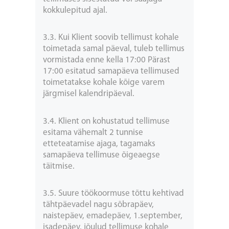
kokkulepitud ajal.
3.3. Kui Klient soovib tellimust kohale
toimetada samal päeval, tuleb tellimus
vormistada enne kella 17:00 Pärast
17:00 esitatud samapäeva tellimused
toimetatakse kohale kõige varem
järgmisel kalendripäeval.
3.4. Klient on kohustatud tellimuse
esitama vähemalt 2 tunnise
etteteatamise ajaga, tagamaks
samapäeva tellimuse õigeaegse
täitmise.
3.5. Suure töökoormuse tõttu kehtivad
tähtpäevadel nagu sõbrapäev,
naistepäev, emadepäev, 1.september,
isadepäev, jõulud tellimuse kohale