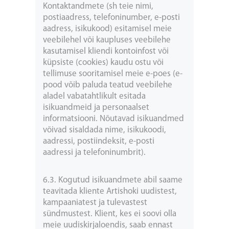
Kontaktandmete (sh teie nimi,
postiaadress, telefoninumber, e-posti
aadress, isikukood) esitamisel meie
veebilehel või kaupluses veebilehe
kasutamisel kliendi kontoinfost või
küpsiste (cookies) kaudu ostu või
tellimuse sooritamisel meie e-poes (e-
pood võib paluda teatud veebilehe
aladel vabatahtlikult esitada
isikuandmeid ja personaalset
informatsiooni. Nõutavad isikuandmed
võivad sisaldada nime, isikukoodi,
aadressi, postiindeksit, e-posti
aadressi ja telefoninumbrit).
6.3. Kogutud isikuandmete abil saame
teavitada kliente Artishoki uudistest,
kampaaniatest ja tulevastest
sündmustest. Klient, kes ei soovi olla
meie uudiskirjaloendis, saab ennast