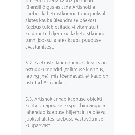
5.1. Puudusega kauba puhul on
Kliendil õigus esitada Artishokile
kaebus kaheteistkümne tunni jooksul
alates kauba üleandmise päevast.
Kaebus tuleb esitada viivitamatult,
kuid mitte hiljem kui kaheteistkümne
tunni jooksul alates kauba puuduse
avastamisest.
5.2. Kaebuste lahendamise aluseks on
ostudokumendid (tellimuse kinnitus,
leping jne), mis tõendavad, et kaup on
ostetud Artishokist.
5.3. Artishok annab kaebuse objekti
kohta omapoolse eksperthinnangu ja
lahendab kaebuse hiljemalt 14 päeva
jooksul alates kaebuse vastuvõtmise
kuupäevast.