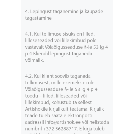
4. Lepingust taganemine ja kaupade
tagastamine
4.1. Kui tellimuse sisuks on lilled,
lilleseseaded või lillekimbud pole
vastavalt Võlaõigusseaduse §-le 53 lg 4
p 4 Kliendil lepingust taganeda
võimalik.
4.2. Kui klient soovib taganeda
tellimusest, mille esemeks ei ole
Võlaõigusseaduse §- le 53 lg 4 p 4
toodu – lilled, lilleseaded või
lillekimbud, kohustub ta sellest
Artishokile kirjalikult teatama. Kirjalik
teade tuleb saata elektronposti
aadressil info@artishok.ee või helistada
numbril +372 56288717. E-kirja tuleb