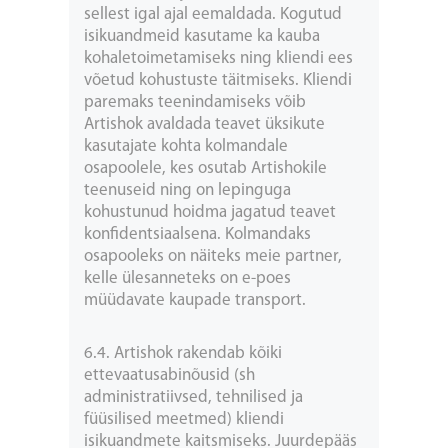
sellest igal ajal eemaldada. Kogutud
isikuandmeid kasutame ka kauba
kohaletoimetamiseks ning kliendi ees
võetud kohustuste täitmiseks. Kliendi
paremaks teenindamiseks võib
Artishok avaldada teavet üksikute
kasutajate kohta kolmandale
osapoolele, kes osutab Artishokile
teenuseid ning on lepinguga
kohustunud hoidma jagatud teavet
konfidentsiaalsena. Kolmandaks
osapooleks on näiteks meie partner,
kelle ülesanneteks on e-poes
müüdavate kaupade transport.
6.4. Artishok rakendab kõiki
ettevaatusabinõusid (sh
administratiivsed, tehnilised ja
füüsilised meetmed) kliendi
isikuandmete kaitsmiseks. Juurdepääs