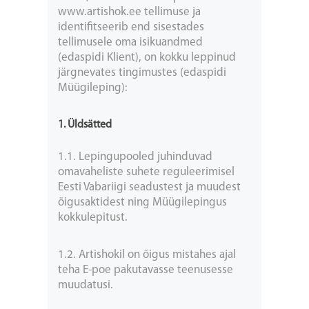
www.artishok.ee tellimuse ja
identifitseerib end sisestades
tellimusele oma isikuandmed
(edaspidi Klient), on kokku leppinud
järgnevates tingimustes (edaspidi
Müügileping):
1. Üldsätted
1.1. Lepingupooled juhinduvad
omavaheliste suhete reguleerimisel
Eesti Vabariigi seadustest ja muudest
õigusaktidest ning Müügilepingus
kokkulepitust.
1.2. Artishokil on õigus mistahes ajal
teha E-poe pakutavasse teenusesse
muudatusi.