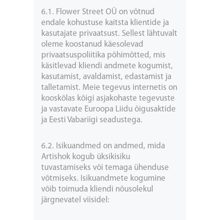
6.1. Flower Street OÜ on võtnud
endale kohustuse kaitsta klientide ja
kasutajate privaatsust. Sellest lähtuvalt
oleme koostanud käesolevad
privaatsuspoliitika põhimõtted, mis
käsitlevad kliendi andmete kogumist,
kasutamist, avaldamist, edastamist ja
talletamist. Meie tegevus internetis on
kooskõlas kõigi asjakohaste tegevuste
ja vastavate Euroopa Liidu õigusaktide
ja Eesti Vabariigi seadustega.
6.2. Isikuandmed on andmed, mida
Artishok kogub üksikisiku
tuvastamiseks või temaga ühenduse
võtmiseks. Isikuandmete kogumine
võib toimuda kliendi nõusolekul
järgnevatel viisidel: