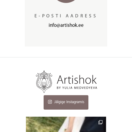
E-POSTI AADRESS
info@artishok.ee
Jälgige Instagramis
artishokflow