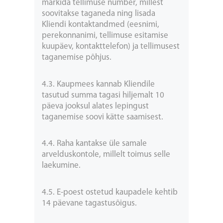
märkida tellimuse number, millest
soovitakse taganeda ning lisada
Kliendi kontaktandmed (eesnimi,
perekonnanimi, tellimuse esitamise
kuupäev, kontakttelefon) ja tellimusest
taganemise põhjus.
4.3. Kaupmees kannab Kliendile
tasutud summa tagasi hiljemalt 10
päeva jooksul alates lepingust
taganemise soovi kätte saamisest.
4.4. Raha kantakse üle samale
arvelduskontole, millelt toimus selle
laekumine.
4.5. E-poest ostetud kaupadele kehtib
14 päevane tagastusõigus.