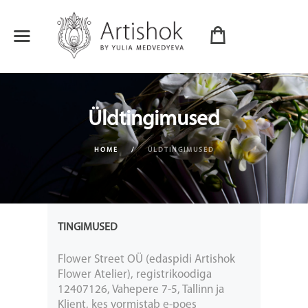
Üldtingimused
HOME
ÜLDTINGIMUSED
TINGIMUSED
Flower Street OÜ (edaspidi Artishok
Flower Atelier), registrikoodiga
12407126, Vahepere 7-5, Tallinn ja
Klient, kes vormistab e-poes