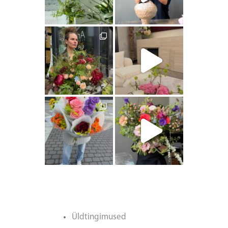
artishokflow
artishokflow
artishokflow
artishokflow
Üldtingimused