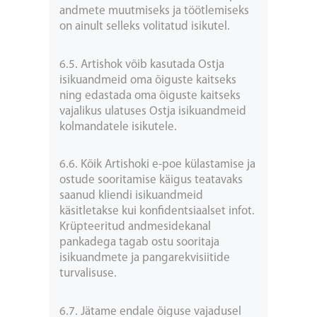
andmete muutmiseks ja töötlemiseks
on ainult selleks volitatud isikutel.
6.5. Artishok võib kasutada Ostja
isikuandmeid oma õiguste kaitseks
ning edastada oma õiguste kaitseks
vajalikus ulatuses Ostja isikuandmeid
kolmandatele isikutele.
6.6. Kõik Artishoki e-poe külastamise ja
ostude sooritamise käigus teatavaks
saanud kliendi isikuandmeid
käsitletakse kui konfidentsiaalset infot.
Krüpteeritud andmesidekanal
pankadega tagab ostu sooritaja
isikuandmete ja pangarekvisiitide
turvalisuse.
6.7. Jätame endale õiguse vajadusel