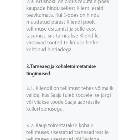
2.9. Artishokil on õigus muuta e-poes
kaupade hindu sellest Klienti eraldi
teavitamata. Kui E-poes on hindu
muudetud pärast Kliendi poolt
tellimuse esitamist ja selle eest
tasumist, siis tarnitakse Kliendile
vastavad tooted tellimuse hetkel
kehtinud hindadega.
3. Tarneaeg ja kohaletoimetamise
tingimused
3.1. Kliendil on tellimust tehes võimalik
valida, kas Saaja tuleb tootele ise järgi
või viiakse toode Saaja aadressile
kullerteenusega.
3.2. Kaup toimetatakse kohale
tellimuses sisestatud tarneaadressile
tellimuses sisestatud või Saajaga