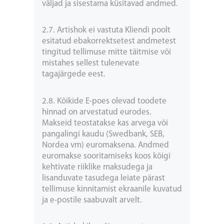
väljad ja sisestama küsitavad andmed.
2.7. Artishok ei vastuta Kliendi poolt
esitatud ebakorrektsetest andmetest
tingitud tellimuse mitte täitmise või
mistahes sellest tulenevate
tagajärgede eest.
2.8. Kõikide E-poes olevad toodete
hinnad on arvestatud eurodes.
Makseid teostatakse kas arvega või
pangalingi kaudu (Swedbank, SEB,
Nordea vm) euromaksena. Andmed
euromakse sooritamiseks koos kõigi
kehtivate riiklike maksudega ja
lisanduvate tasudega leiate pärast
tellimuse kinnitamist ekraanile kuvatud
ja e-postile saabuvalt arvelt.