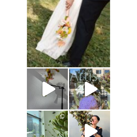
artishokflow
artishokflow
artishokflow
artishokflow