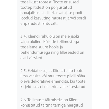
tegelikust tootest. Toote erisused
tootepiltidest on põhjustatud
hooajalisusest, lillekasvatajate poolt
loodud kasvutingimustest ja/või sordi
eripäradest lähtuvalt.
2.4. Kliendi rahulolu on meie jaoks
väga oluline. Kõikide tellimustega
tegeleme suure hoole ja
pühendumusega ning lilleseaded on
alati värsked.
2.5. Eeldatakse, et Klient tellib toote
ilma vaasita või muu toote pildil näha
oleva dekoratiivelemendita, kui toote
kirjelduses ei ole erinevalt sätestatud.
2.6. Tellimuse täitmiseks on Klient
kohustatud täitma tärniga märgitud