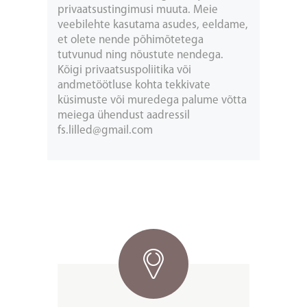
privaatsustingimusi muuta. Meie
veebilehte kasutama asudes, eeldame,
et olete nende põhimõtetega
tutvunud ning nõustute nendega.
Kõigi privaatsuspoliitika või
andmetöötluse kohta tekkivate
küsimuste või muredega palume võtta
meiega ühendust aadressil
fs.lilled@gmail.com