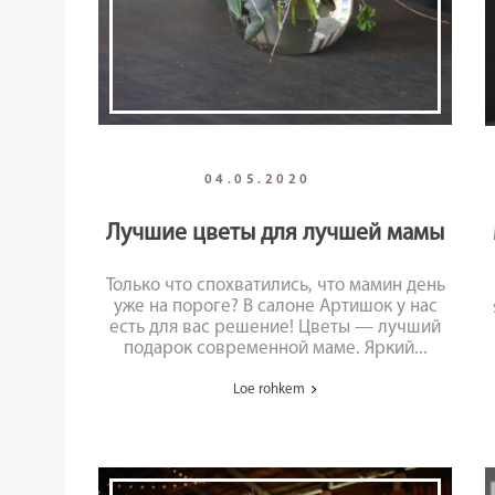
04.05.2020
Лучшие цветы для лучшей мамы
Только что спохватились, что мамин день
уже на пороге? В салоне Артишок у нас
есть для вас решение! Цветы — лучший
подарок современной маме. Яркий...
Loe rohkem