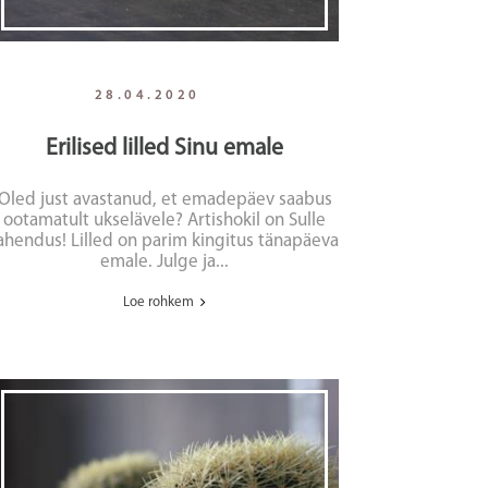
28.04.2020
Erilised lilled Sinu emale
Oled just avastanud, et emadepäev saabus
ootamatult ukselävele? Artishokil on Sulle
ahendus! Lilled on parim kingitus tänapäeva
emale. Julge ja...
Loe rohkem