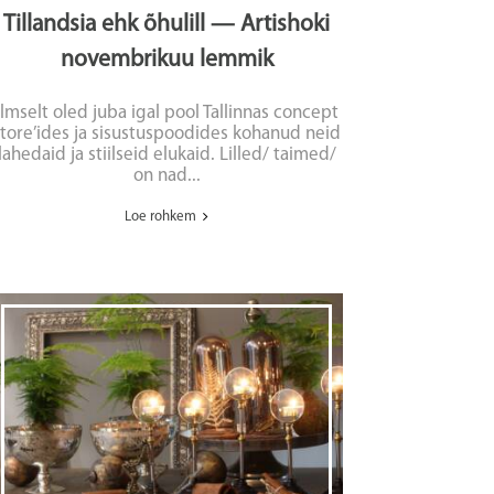
Tillandsia ehk õhulill — Artishoki
novembrikuu lemmik
Ilmselt oled juba igal pool Tallinnas concept
store’ides ja sisustuspoodides kohanud neid
lahedaid ja stiilseid elukaid. Lilled/ taimed/
on nad...
Loe rohkem