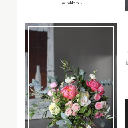
Loe rohkem
l