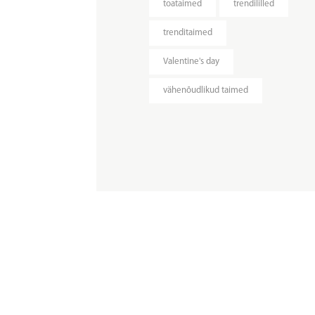
toataimed
trendililled
trenditaimed
Valentine's day
vähenõudlikud taimed