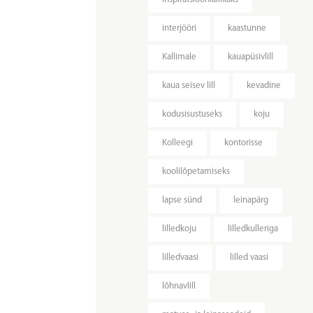
interjööri
kaastunne
Kallimale
kauapüsivlill
kaua seisev lill
kevadine
kodusisustuseks
koju
Kolleegi
kontorisse
koolilõpetamiseks
lapse sünd
leinapärg
lilledkoju
lilledkulleriga
lilledvaasi
lilled vaasi
lõhnavlill