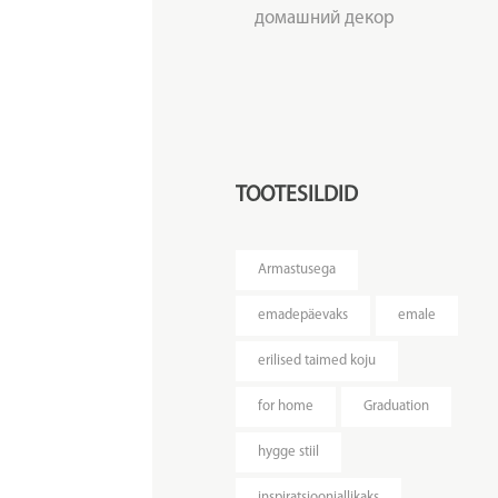
домашний декор
TOOTESILDID
Armastusega
emadepäevaks
emale
erilised taimed koju
for home
Graduation
hygge stiil
inspiratsiooniallikaks