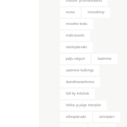
matuse- ja leinaseadeid
mono
monokimp
moodne kodu
mälestuseks
naistepäevaks
palju valgust
Saatmine
saatmine kulleriga
skandinavianhome
Stiil by Artishok
Stiilne ja julge interjöör
sõbrapäevaks
sünnipäev