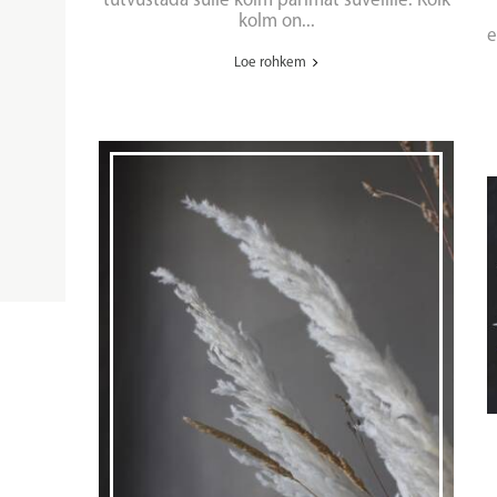
tutvustada sulle kolm parimat suvelille. Kõik
kolm on...
e
Loe rohkem