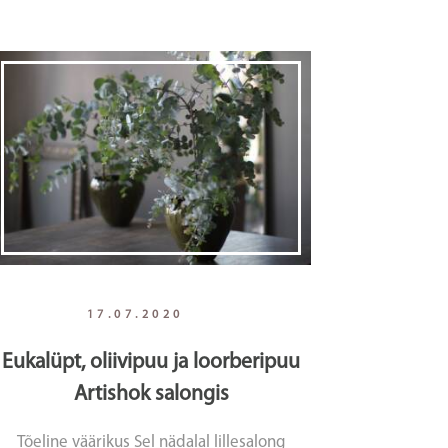
17.07.2020
Eukalüpt, oliivipuu ja loorberipuu
Artishok salongis
Tõeline väärikus Sel nädalal lillesalong