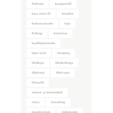
Kallimale
kauapüsivlill
kaua seisev lill
kevadine
kodusisustuseks
koju
Kolleegi
kontorisse
koolilõpetamiseks
lapse sünd
leinapärg
lilledkoju
lilledkulleriga
lilledvaasi
lilled vaasi
lõhnavlill
matuse- ja leinaseadeid
mono
monokimp
moodne kodu
mälestuseks