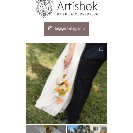
Jälgige Instagramis
artishokflow
artishokflow
artishokflow