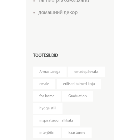
Taimed ja aksessuaarid
домашний декор
TOOTESILDID
Armastusega
emadepäevaks
emale
erilised taimed koju
for home
Graduation
hygge stiil
inspiratsiooniallikaks
interjööri
kaastunne