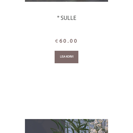
* SULLE
€
60.00
LISA KORVI