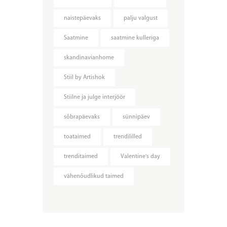
naistepäevaks
palju valgust
Saatmine
saatmine kulleriga
skandinavianhome
Stiil by Artishok
Stiilne ja julge interjöör
sõbrapäevaks
sünnipäev
toataimed
trendililled
trenditaimed
Valentine's day
vähenõudlikud taimed