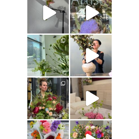
artishokflow
artishokflow
artishokflow
artishokflow
artishokflow
artishokflow