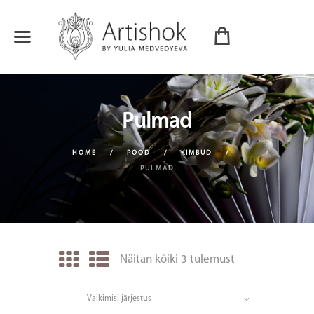
Pulmad
HOME
POOD
KIMBUD
PULMAD
Näitan kõiki 3 tulemust