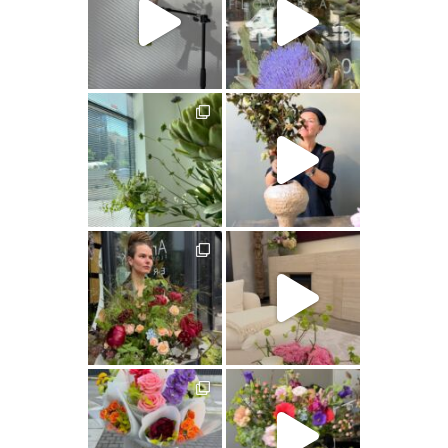
artishokflow
artishokflow
artishokflow
artishokflow
artishokflow
artishokflow