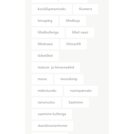
koolilõpetamiseks
Kоллеге
leinapärg
lilledkoju
lilledkulleriga
lilled vaasi
lilledvaasi
lõhnavlill
lõikelilled
matuse- ja leinaseadeid
mono
monokimp
mälestuseks
naistepäevaks
ranunculus
Saatmine
saatmine kulleriga
skandinavianhome