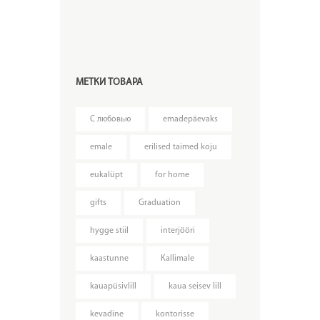
МЕТКИ ТОВАРА
C любовью
emadepäevaks
emale
erilised taimed koju
eukalüpt
for home
gifts
Graduation
hygge stiil
interjööri
kaastunne
Kallimale
kauapüsivlill
kaua seisev lill
kevadine
kontorisse