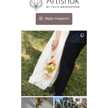
Jälgige Instagramis
artishokflow
artishokflow
artishokflow