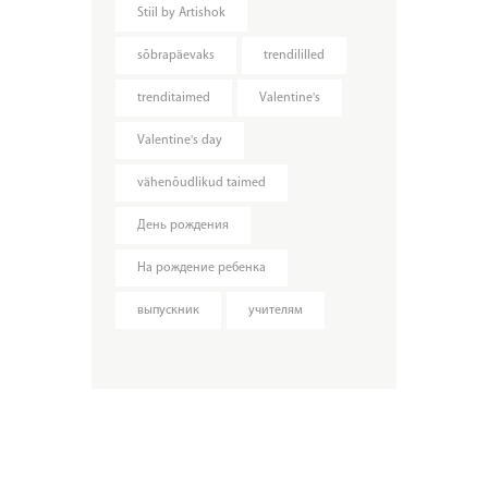
Stiil by Artishok
sõbrapäevaks
trendililled
trenditaimed
Valentine's
Valentine's day
vähenõudlikud taimed
День рождения
На рождение ребенка
выпускник
учителям