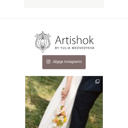
Jälgige Instagramis
artishokflow