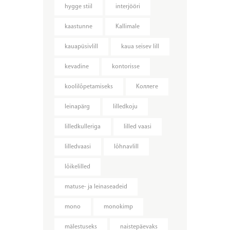
hygge stiil
interjööri
kaastunne
Kallimale
kauapüsivlill
kaua seisev lill
kevadine
kontorisse
koolilõpetamiseks
Kоллеге
leinapärg
lilledkoju
lilledkulleriga
lilled vaasi
lilledvaasi
lõhnavlill
lõikelilled
matuse- ja leinaseadeid
mono
monokimp
mälestuseks
naistepäevaks