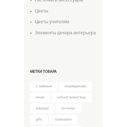
Растения и аксессуары
Цветы
Цветы учителям
Элементы декора интерьера
МЕТКИ ТОВАРА
C любовью
emadepäevaks
emale
erilised taimed koju
eukalüpt
for home
gifts
Graduation