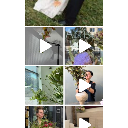
artishokflow
artishokflow
artishokflow
artishokflow
artishokflow
artishokflow