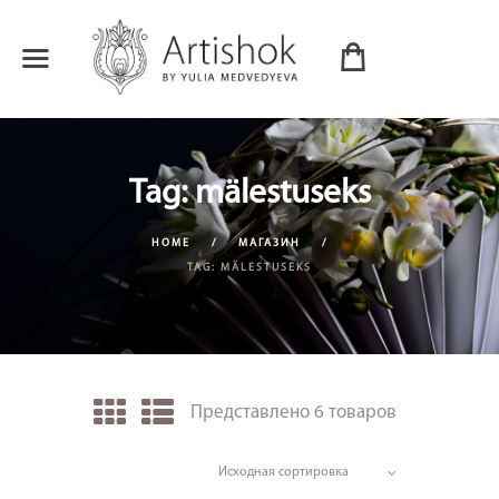
Tag: mälestuseks
HOME
МАГАЗИН
TAG: MÄLESTUSEKS
Представлено 6 товаров