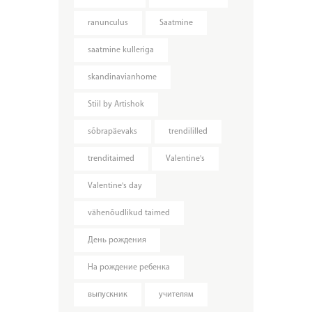
ranunculus
Saatmine
saatmine kulleriga
skandinavianhome
Stiil by Artishok
sõbrapäevaks
trendililled
trenditaimed
Valentine's
Valentine's day
vähenõudlikud taimed
День рождения
На рождение ребенка
выпускник
учителям